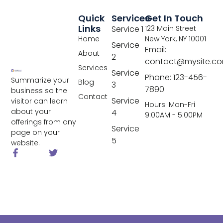
Quick
Services
Get In Touch
Links
Service 1
123 Main Street
Home
New York, NY 10001
Service
Email:
About
2
contact@mysite.c
Services
Service
Phone: 123-456-
Summarize your
Blog
3
7890
business so the
Contact
Service
visitor can learn
Hours: Mon-Fri
about your
4
9:00AM - 5:00PM
offerings from any
Service
page on your
5
website.